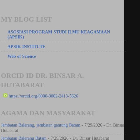
MY BLOG LIST
ASOSIASI PROGRAM STUDI ILMU KEAGAMAAN
(APSIK)
APSIK INSTITUTE
Web of Science
ORCID ID DR. BINSAR A.
HUTABARAT
https://orcid.org/0000-0002-2413-5626
AGAMA DAN MASYARAKAT
Jembatan Balerang, jembatan gantung Batam
- 7/29/2026
- Dr. Binsar
Hutabarat
Jembatan Balerang Batam
- 7/29/2026
- Dr. Binsar Hutabarat