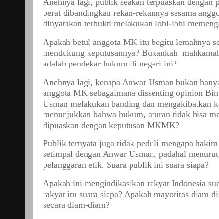
Anehnya lagi, publik seakan terpuaskan denga
berat dibandingkan rekan-rekannya sesama angg
dinyatakan terbukti melakukan lobi-lobi memen
Apakah betul anggota MK itu begitu lemahnya s
mendukung keputusannya? Bukankah mahkamah kon
adalah pendekar hukum di negeri ini?
Anehnya lagi, kenapa Anwar Usman bukan hanya 
anggota MK sebagaimana dissenting opinion Bi
Usman melakukan banding dan mengakibatkan k
menunjukkan bahwa hukum, aturan tidak bisa m
dipuaskan dengan keputusan MKMK?
Publik ternyata juga tidak peduli mengapa hak
setimpal dengan Anwar Usman, padahal menurut
pelanggaran etik. Suara publik ini suara siapa?
Apakah ini mengindikasikan rakyat Indonesia sud
rakyat itu suara siapa? Apakah mayoritas diam di
secara diam-diam?