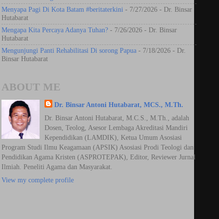
Menyapa Pagi Di Kota Batam #beritaterkini
- 7/27/2026
- Dr. Binsar
Hutabarat
Mengapa Kita Percaya Adanya Tuhan?
- 7/26/2026
- Dr. Binsar
Hutabarat
Mengunjungi Panti Rehabilitasi Di sorong Papua
- 7/18/2026
- Dr.
Binsar Hutabarat
ABOUT ME
Dr. Binsar Antoni Hutabarat, MCS., M.Th.
Dr. Binsar Antoni Hutabarat, M.C.S., M.Th., adalah
Dosen, Teolog, Asesor Lembaga Akreditasi Mandiri
Kependidikan (LAMDIK), Ketua Umum Asosiasi
Program Studi Ilmu Keagamaan (APSIK) Asosiasi Prodi Teologi dan
Pendidikan Agama Kristen (ASPROTEPAK), Editor, Reviewer Jurnal
Ilmiah. Peneliti Agama dan Masyarakat.
View my complete profile