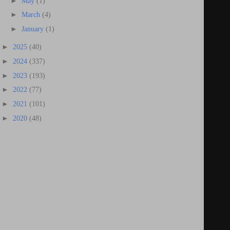
►
May
(1)
►
March
(4)
►
January
(1)
►
2025
(40)
►
2024
(337)
►
2023
(193)
►
2022
(77)
►
2021
(101)
►
2020
(48)