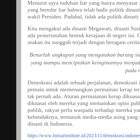
Menurut saya tuduhan liar yang hanya menyasar
yang beredar liar bahwa telah hadir politik din
wakil Presiden. Padahal, tidak ada politik dinasti 
Kita mengakui ada dinasti Megawati, dinasti Sus
ada pemerintahan bentuk kerajaan di negeri ini. Op
seakan itu sungguh terjadi dengan beragam cer
Benarlah ungkapan yang mengatakan barang sia
yang mampu menciptakan keinginannya menjad
pada r
Demokrasi adalah sebuah perjalanan, demokrasi i
pemain untuk memenangkan permainan kerap terja
tak pernah ada. Aturan permaianan kerap dikuasa
dikuasai oleh mereka yang memainkan opini publi
publik, rakyat perlu waspada terhadap mereka 
kehendaknya, termasuk media-media asing yang s
dinasti di Indonesia.
https://www.binsarinstitute.id/2023/11/demokrasi-indones