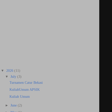
▼
2026
(11)
▼
July
(3)
Turnamen Catur Bekasi
KuliahUmum APSIK
Kuliah Umum
►
June
(2)