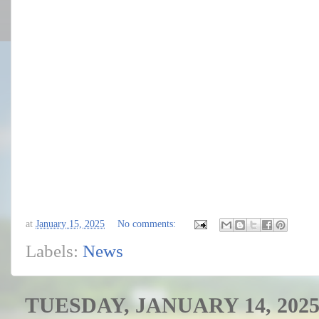
at
January 15, 2025
No comments:
Labels:
News
TUESDAY, JANUARY 14, 202