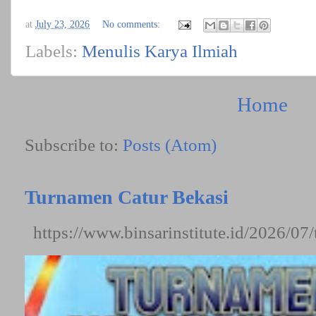
at
July 23, 2026
No comments:
Labels:
Menulis Karya Ilmiah
Home
Subscribe to:
Posts (Atom)
Turnamen Catur Bekasi
https://www.binsarinstitute.id/2026/07/