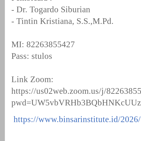
- Dr. Togardo Siburian
- Tintin Kristiana, S.S.,M.Pd.
MI: 82263855427
Pass: stulos
Link Zoom:
https://us02web.zoom.us/j/8226385
pwd=UW5vbVRHb3BQbHNKcUUz
https://www.binsarinstitute.id/202