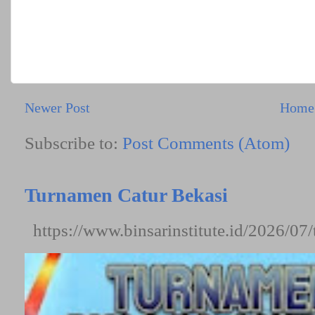
Newer Post
Home
Subscribe to:
Post Comments (Atom)
Turnamen Catur Bekasi
https://www.binsarinstitute.id/2026/07/