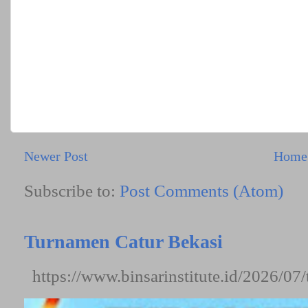
Newer Post
Home
Subscribe to:
Post Comments (Atom)
Turnamen Catur Bekasi
https://www.binsarinstitute.id/2026/07/