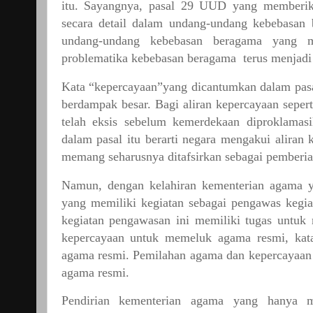
itu.
Sayangnya,
pasal
29
UUD
yang
memberi
secara
detail
dalam
undang-undang
kebebasan
undang-undang
kebebasan
beragama
yang
problematika
kebebasan
beragama
terus
menjadi
Kata
“
kepercayaan
”
yang
dicantumkan
dalam
pas
berdampak
besar.
Bagi
aliran
kepercayaan
sepert
telah
eksis
sebelum
kemerdekaan
diproklamas
dalam
pasal
itu
berarti
negara
mengakui
aliran
memang
seharusnya
ditafsirkan
sebagai
pemberi
Namun,
dengan
kelahiran
kementerian
agama
yang
memiliki
kegiatan
sebagai
pengawas
kegia
kegiatan
pengawasan
ini
memiliki
tugas
untuk
kepercayaan
untuk
memeluk
agama
resmi,
kat
agama
resmi.
Pemilahan
agama
dan
kepercayaan
agama
resmi.
Pendirian
kementerian
agama
yang
hanya
m