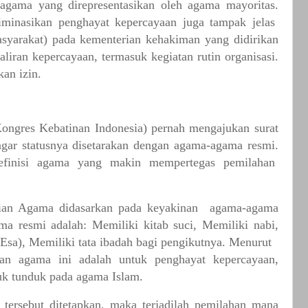
agama
yang
direpresentasikan
oleh
agama
mayoritas.
iminasikan
penghayat
kepercayaan
juga
tampak
jelas
syarakat)
pada
kementerian
kehakiman
yang
didirikan
aliran
kepercayaan,
termasuk
kegiatan
rutin
organisasi.
kan
izin.
ongres
Kebatinan
Indonesia)
pernah
mengajukan
surat
agar
statusnya
disetarakan
dengan
agama-agama
resmi.
efinisi
agama
yang
makin
mempertegas
pemilahan
ian
Agama
didasarkan
pada
keyakinan
agama-agama
ama
resmi
adalah:
Memiliki
kitab
suci,
Memiliki
nabi,
Esa),
Memiliki
tata
ibadah
bagi
pengikutnya.
Menurut
san
agama
ini
adalah
untuk
penghayat
kepercayaan,
uk
tunduk
pada
agama
Islam.
tersebut
ditetapkan,
maka
terjadilah
pemilahan
mana