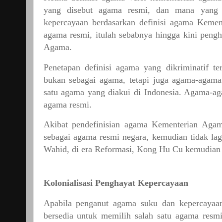
yang
disebut
agama
resmi,
dan
mana
yang
kepercayaan
berdasarkan
definisi
agama
Kemen
agama
resmi,
itulah
sebabnya
hingga
kini
pengh
Agama.
Penetapan
definisi
agama
yang
dikriminatif
te
bukan
sebagai
agama,
tetapi
juga
agama-agama
satu
agama
yang
diakui
di
Indonesia.
Agama-ag
agama
resmi.
Akibat
pendefinisian
agama
Kementerian
Aga
sebagai
agama
resmi
negara,
kemudian
tidak
lag
Wahid,
di
era
Reformasi,
Kong
Hu
Cu
kemudian
Kolonialisasi
Penghayat
Kepercayaan
Apabila
penganut
agama
suku
dan
kepercayaa
bersedia
untuk
memilih
salah
satu
agama
resmi