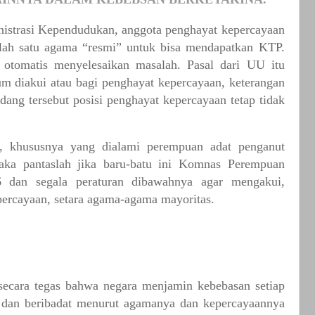
istrasi
Kependudukan,
anggota
penghayat
kepercayaan
lah
satu
agama
“
resmi
”
untuk
bisa
mendapatkan
KTP.
otomatis
menyelesaikan
masalah.
Pasal
dari
UU
itu
um
diakui
atau
bagi
penghayat
kepercayaan,
keterangan
ndang
tersebut
posisi
penghayat
kepercayaan
tetap
tidak
,
khususnya
yang
dialami
perempuan
adat
penganut
aka
pantaslah
jika
baru-batu
ini
Komnas
Perempuan
6
dan
segala
peraturan
dibawahnya
agar
mengakui,
percayaan,
setara
agama-agama
mayoritas.
secara
tegas
bahwa
negara
menjamin
kebebasan
setiap
dan
beribadat
menurut
agamanya
dan
kepercayaannya