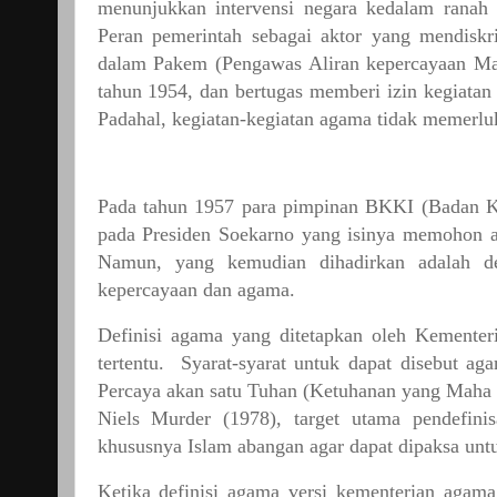
menunjukkan
intervensi
negara
kedalam
ranah
Peran
pemerintah
sebagai
aktor
yang
mendiskr
dalam
Pakem
(Pengawas
Aliran
kepercayaan
Ma
tahun
1954,
dan
bertugas
memberi
izin
kegiatan
Padahal,
kegiatan-kegiatan
agama
tidak
memerlu
Pada
tahun
1957
para
pimpinan
BKKI
(Badan
K
pada
Presiden
Soekarno
yang
isinya
memohon
Namun,
yang
kemudian
dihadirkan
adalah
d
kepercayaan
dan
agama.
Definisi
agama
yang
ditetapkan
oleh
Kementer
tertentu.
Syarat-syarat
untuk
dapat
disebut
ag
Percaya
akan
satu
Tuhan
(Ketuhanan
yang
Maha
Niels
Murder
(1978),
target
utama
pendefini
khususnya
Islam
abangan
agar
dapat
dipaksa
unt
Ketika
definisi
agama
versi
kementerian
agama