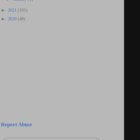
►
2021
(101)
►
2020
(48)
Report Abuse