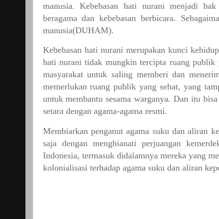
manusia.
Kebebasan
hati
nurani
menjadi
hak
beragama
dan
kebebasan
berbicara.
Sebagaim
manusia(DUHAM).
Kebebasan
hati
nurani
merupakan
kunci
kehidup
hati
nurani
tidak
mungkin
tercipta
ruang
publik
masyarakat
untuk
saling
memberi
dan
meneri
memerlukan
ruang
publik
yang
sehat,
yang
tam
untuk
membantu
sesama
warganya.
Dan
itu
bisa
setara
dengan
agama-agama
resmi.
Membiarkan
penganut
agama
suku
dan
aliran
k
saja
dengan
menghianati
perjuangan
kemerde
Indonesia,
termasuk
didalamnya
mereka
yang
me
kolonialisasi
terhadap
agama
suku
dan
aliran
kep