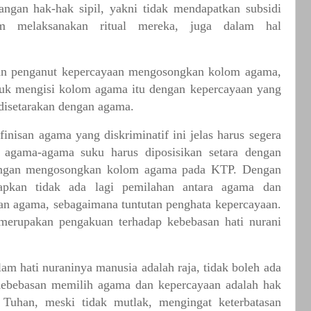
langan
hak-hak
sipil,
yakni
tidak
mendapatkan
subsidi
m
melaksanakan
ritual
mereka,
juga
dalam
hal
an
penganut
kepercayaan
mengosongkan
kolom
agama,
uk
mengisi
kolom
agama
itu
dengan
kepercayaan
yang
disetarakan
dengan
agama.
finisan
agama
yang
diskriminatif
ini
jelas
harus
segera
agama-agama
suku
harus
diposisikan
setara
dengan
ngan
mengosongkan
kolom
agama
pada
KTP.
Dengan
apkan
tidak
ada
lagi
pemilahan
antara
agama
dan
an
agama,
sebagaimana
tuntutan
penghata
kepercayaan.
merupakan
pengakuan
terhadap
kebebasan
hati
nurani
lam
hati
nuraninya
manusia
adalah
raja,
tidak
boleh
ada
ebebasan
memilih
agama
dan
kepercayaan
adalah
hak
Tuhan,
meski
tidak
mutlak,
mengingat
keterbatasan