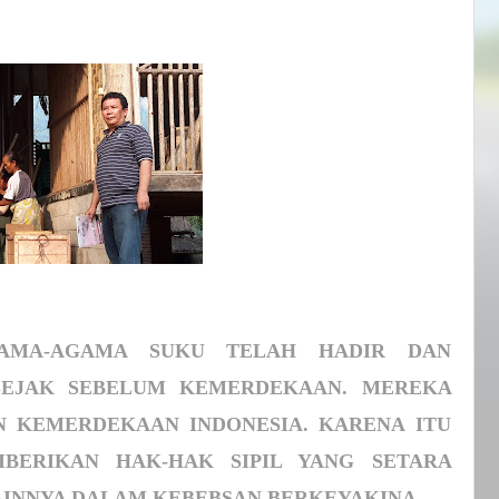
AMA-AGAMA
SUKU
TELAH
HADIR
DAN
SEJAK
SEBELUM
KEMERDEKAAN.
MEREKA
N
KEMERDEKAAN
INDONESIA.
KARENA
ITU
IBERIKAN
HAK-HAK
SIPIL
YANG
SETARA
AINNYA DALAM KEBEBSAN BERKEYAKINA.