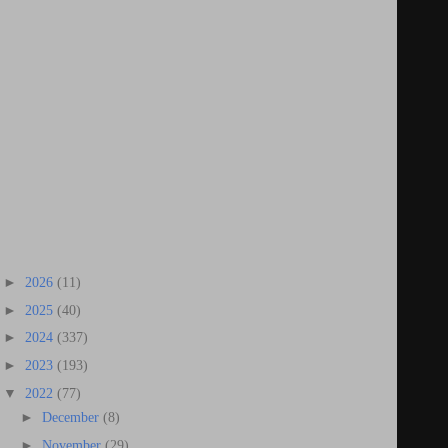
►
2026
(11)
►
2025
(40)
►
2024
(337)
►
2023
(193)
▼
2022
(77)
►
December
(8)
►
November
(29)