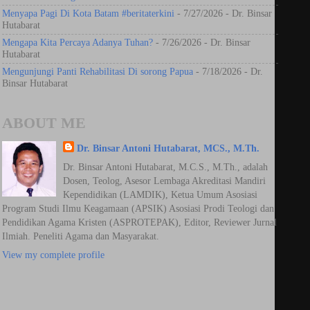
Menyapa Pagi Di Kota Batam #beritaterkini
- 7/27/2026
- Dr. Binsar
Hutabarat
Mengapa Kita Percaya Adanya Tuhan?
- 7/26/2026
- Dr. Binsar
Hutabarat
Mengunjungi Panti Rehabilitasi Di sorong Papua
- 7/18/2026
- Dr.
Binsar Hutabarat
ABOUT ME
Dr. Binsar Antoni Hutabarat, MCS., M.Th.
Dr. Binsar Antoni Hutabarat, M.C.S., M.Th., adalah
Dosen, Teolog, Asesor Lembaga Akreditasi Mandiri
Kependidikan (LAMDIK), Ketua Umum Asosiasi
Program Studi Ilmu Keagamaan (APSIK) Asosiasi Prodi Teologi dan
Pendidikan Agama Kristen (ASPROTEPAK), Editor, Reviewer Jurnal
Ilmiah. Peneliti Agama dan Masyarakat.
View my complete profile