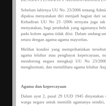
Sebelum
lahirnya
UU
No.
23/2006
tentang
Admin
dipaksa
menyatakan
diri
menjadi
bagian
dari
sa
Kehadiran
UU
No
23
/2006
ternyata
juga
tak
menyatakan,
bagi
penduduk
yang
agamanya
bel
pada
kolom
agama
tidak
diisi.
Dalam
undang-u
setara
dengan
agama-agama
mayoritas.
Melihat
kondisi
yang
memprihatinkan
tersebut
agama
leluhur
atau
penghayat
kepercayaan,
m
mendorong
negara
mengkaji
UU
No
23/200
menghormati,
dan
memilihara
agama
leluhur
/ke
Agama
dan
kepercayaan
Dalam
ayat
2,
pasal
29
UUD
1945
dinyatakan
warga
negara
untuk
memilih
agamanya
sendiri,