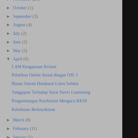
►
October
(1)
►
September
(3)
►
August
(4)
►
July
(2)
►
June
(2)
►
May
(2)
▼
April
(6)
LAM Keagamaan Kristen
Pelatihan Online Jurnal dengan OJS 3
Binsar Antoni Hutabarat Lolos Seleksi
Tanggapan Terhadap Surat Stevri Lumintang
Pengembangan Kurikulum Mengacu KKNI
Kebebasan Berkeyakinan
►
March
(8)
►
February
(11)
►
January
(1)