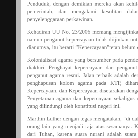
Penduduk,
dengan
demikian
mereka
akan
kehi
pemerintah,
dan
mengalami
kesulitan
dala
penyelenggaraan
perkawinan.
Kehadiran
UU
No.
23/2006
memang
mengijink
namun
penganut
kepercayaan
tidak
diijinkan
unt
dianutnya,
itu
berarti
”
Kepercayaan
”
tetap
belum
Kolonialisasi
agama
yang
bersumber
pada
pende
diakhiri.
Penghayat
kepercayaan
dan
penganut
penganut
agama
resmi.
Jalan
terbaik
adalah
de
penghapusan
kolom
agama
pada
KTP,
dihar
Kepercayaan,
dan
Kepercayaan
disetarakan
deng
Penyetaraan
agama
dan
kepercayaan
sekaligus
yang
dilindungi
oleh
konstitusi
negeri
ini.
Marthin
Luther
dengan
tegas
mengatakan,
“
di
da
orang
lain
yang
menjadi
raja
atas
sesamanya.
K
dari
Tuhan,
karena
suara
nurani
adalah
suara