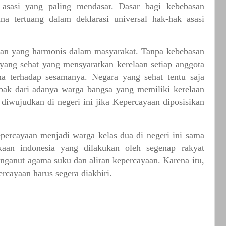
asasi
yang
paling
mendasar.
Dasar
bagi
kebebasan
ana
tertuang
dalam
deklarasi
universal
hak-hak
asasi
an
yang
harmonis
dalam
masyarakat.
Tanpa
kebebasan
yang
sehat
yang
mensyaratkan
kerelaan
setiap
anggota
ma
terhadap
sesamanya.
Negara
yang
sehat
tentu
saja
pak
dari
adanya
warga
bangsa
yang
memiliki
kerelaan
diwujudkan
di
negeri
ini
jika
Kepercayaan
diposisikan
epercayaan
menjadi
warga
kelas
dua
di
negeri
ini
sama
kaan
indonesia
yang
dilakukan
oleh
segenap
rakyat
nganut
agama
suku
dan
aliran
kepercayaan.
Karena
itu,
ercayaan
harus
segera
diakhiri.