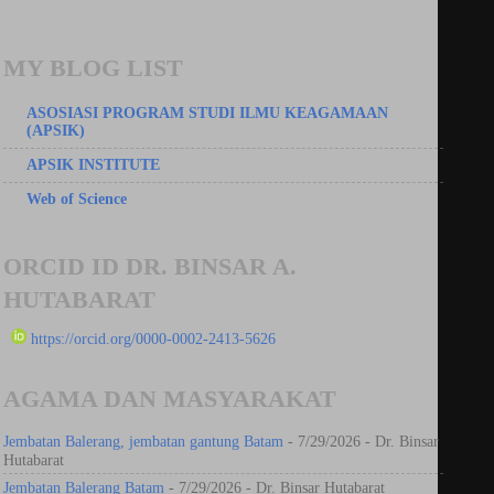
MY BLOG LIST
ASOSIASI PROGRAM STUDI ILMU KEAGAMAAN
(APSIK)
APSIK INSTITUTE
Web of Science
ORCID ID DR. BINSAR A.
HUTABARAT
https://orcid.org/0000-0002-2413-5626
AGAMA DAN MASYARAKAT
Jembatan Balerang, jembatan gantung Batam
- 7/29/2026
- Dr. Binsar
Hutabarat
Jembatan Balerang Batam
- 7/29/2026
- Dr. Binsar Hutabarat