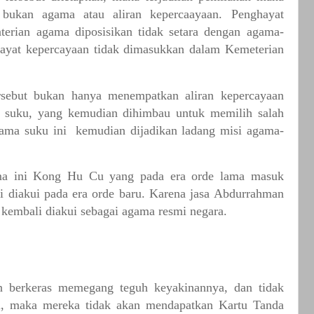
bukan
agama
atau
aliran
kepercaayaan.
Penghayat
terian
agama
diposisikan
tidak
setara
dengan
agama-
ayat
kepercayaan
tidak
dimasukkan
dalam
Kemeterian
rsebut
bukan
hanya
menempatkan
aliran
kepercayaan
suku,
yang
kemudian
dihimbau
untuk
memilih
salah
ama
suku
ini
kemudian
dijadikan
ladang
misi
agama-
ma
ini
Kong
Hu
Cu
yang
pada
era
orde
lama
masuk
i
diakui
pada
era
orde
baru.
Karena
jasa
Abdurrahman
kembali
diakui
sebagai
agama
resmi
negara.
n
berkeras
memegang
teguh
keyakinannya,
dan
tidak
,
maka
mereka
tidak
akan
mendapatkan
Kartu
Tanda