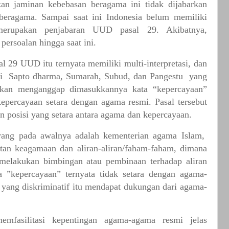
kan
jaminan
kebebasan
beragama
ini
tidak
dijabarkan
beragama.
Sampai
saat
ini
Indonesia
belum
memiliki
merupakan
penjabaran
UUD
pasal
29.
Akibatnya,
persoalan
hingga
saat
ini.
al
29
UUD
itu
ternyata
memiliki
multi-interpretasi,
dan
i
Sapto
dharma,
Sumarah,
Subud,
dan
Pangestu
yang
ikan
menganggap
dimasukkannya
kata
“
kepercayaan
”
kepercayaan
setara
dengan
agama
resmi.
Pasal
tersebut
an
posisi
yang
setara
antara
agama
dan
kepercayaan.
yang
pada
awalnya
adalah
kementerian
agama
Islam,
tan
keagamaan
dan
aliran-aliran/faham-faham,
dimana
melakukan
bimbingan
atau
pembinaan
terhadap
aliran
a
”
kepercayaan
”
ternyata
tidak
setara
dengan
agama-
yang
diskriminatif
itu
mendapat
dukungan
dari
agama-
emfasilitasi
kepentingan
agama-agama
resmi
jelas